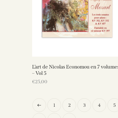
L’art de Nicolas Economou en 7 volume
– Vol 5
€
25,00
←
1
2
3
4
5