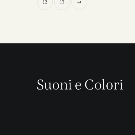
12
→
13
Suoni e Colori