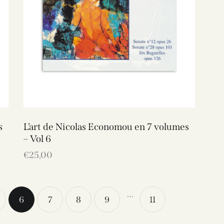
s
L’art de Nicolas Economou en 7 volumes
– Vol 6
€
25,00
…
6
7
8
9
11