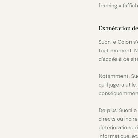
framing » (affic
Exonération de
Suoni e Colori s
tout moment. Néa
d’accès à ce sit
Notamment, Suon
qu’il jugera uti
conséquemment
De plus, Suoni 
directs ou indire
détériorations, 
informatique, et