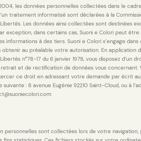
 2004, les données personnelles collectées dans le cadre
 d’un traitement informatisé sont déclarées à la Commiss
 Libertés. Les données ainsi collectées sont destinées e
Par exception, dans certains cas, Suoni e Colori peut êtr
 informations à des tiers. Suoni e Colori s’engage dans 
 obtenir au préalable votre autorisation. En application de
Libertés n°78-17 du 6 janvier 1978, vous disposez d’un dro
 retrait et de rectification de données vous concernant.
rcer ce droit en adressant votre demande par écrit au
se suivante : 8 avenue Eugénie 92210 Saint-Cloud, ou à l’a
act@suoniecolori.com
 personnelles sont collectées lors de votre navigation,
s fins statistiques. Ces fichiers stockés sur votre ordina