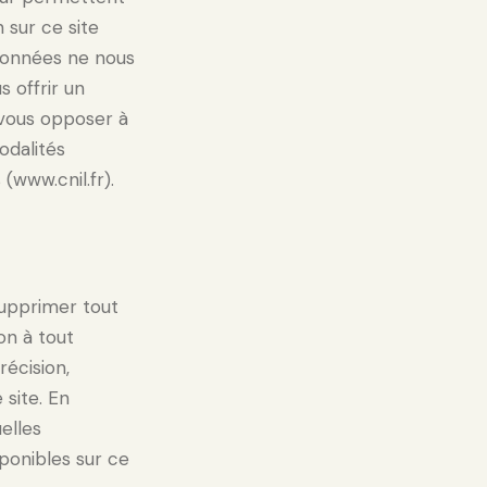
n sur ce site
 données ne nous
s offrir un
 vous opposer à
odalités
(www.cnil.fr).
 supprimer tout
on à tout
récision,
 site. En
elles
sponibles sur ce