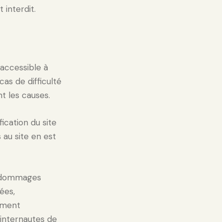
 interdit.
 accessible à
as de difficulté
nt les causes.
ication du site
 au site en est
ls dommages
nées,
pement
x internautes de