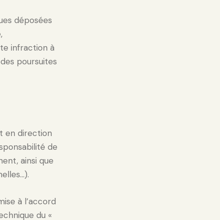
rques déposées
,
te infraction à
 des poursuites
t en direction
esponsabilité de
nent, ainsi que
elles…).
mise à l’accord
technique du «