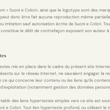
 nom « Suoni e Colori», ainsi que le logotype sont des ma
e peut donc être fait aucune reproduction même partielle
u imitation sauf autorisation écrite de Suoni e Colori. Tou
 constitue le délit de contrefaçon exposant son auteur à
tes
extes mis en place dans le cadre du présent site Interne
résents sur le réseau Internet, ne sauraient engager la r
n ce qui concerne leur contenu ou les liens qu’ils contien
s d’exploitation (notamment gestion des données personn
’établir des liens hypertextes simples vers ce site est sou
ni e Colori. Tout lien hypertexte profond, ou utilisant la 