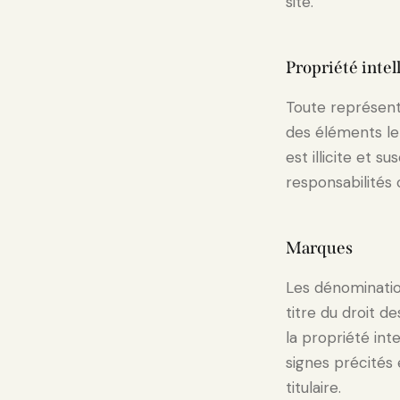
site.
Propriété intel
Toute représenta
des éléments le
est illicite et 
responsabilités 
Marques
Les dénomination
titre du droit d
la propriété int
signes précités 
titulaire.