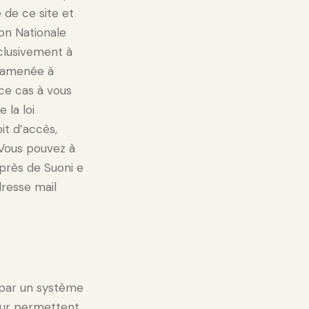
 de ce site et
ion Nationale
xclusivement à
e amenée à
ce cas à vous
 la loi
it d’accès,
 Vous pouvez à
près de Suoni e
dresse mail
 par un système
teur permettent