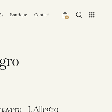
és
Boutique
Contact
0
egro
mavera _ I. Allegro