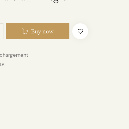
Buy now
échargement
48