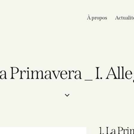
À propos
Actualit
La Primavera _ I. All
1. La Pri