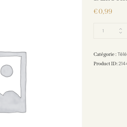
€
0,99
Tél
Catégorie :
214
Product ID: