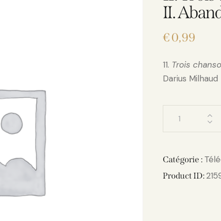
II. Aban
€
0,99
11.
Trois chanso
Darius Milhaud
Tél
Catégorie :
215
Product ID: