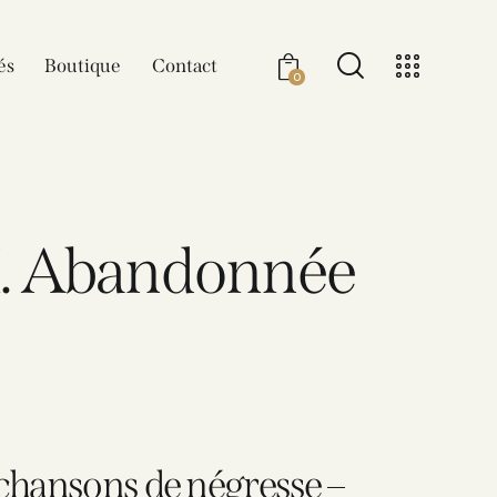
és
Boutique
Contact
0
II. Abandonnée
 chansons de négresse –