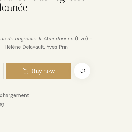
donnée
ns de négresse: II. Abandonnée
(Live) –
 – Hélène Delavault, Yves Prin
Buy now
échargement
99