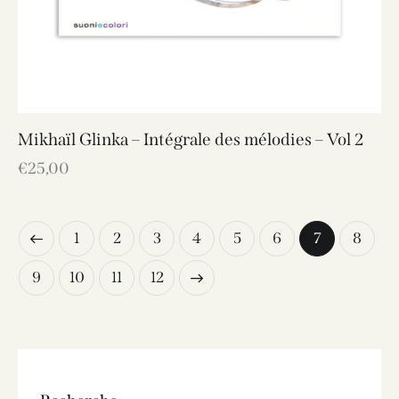
Mikhaïl Glinka – Intégrale des mélodies – Vol 2
€
25,00
1
2
3
4
5
6
7
8
9
10
→
11
12