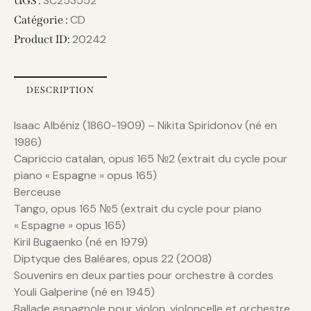
SC253552
UGS :
CD
Catégorie :
20242
Product ID:
DESCRIPTION
Isaac Albéniz (1860-1909) – Nikita Spiridonov (né en
1986)
Capriccio catalan, opus 165 №2 (extrait du cycle pour
piano « Espagne » opus 165)
Berceuse
Tango, opus 165 №5 (extrait du cycle pour piano
« Espagne » opus 165)
Kiril Bugaenko (né en 1979)
Diptyque des Baléares, opus 22 (2008)
Souvenirs en deux parties pour orchestre à cordes
Youli Galperine (né en 1945)
Ballade espagnole pour violon, violoncelle et orchestre